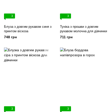
3
3
Блуза з довгим рукавом синя з
Туніка з прошви з довгим
принтом віскоза
рукавом молочна для дівчинки
748 грн
711 грн
3
3