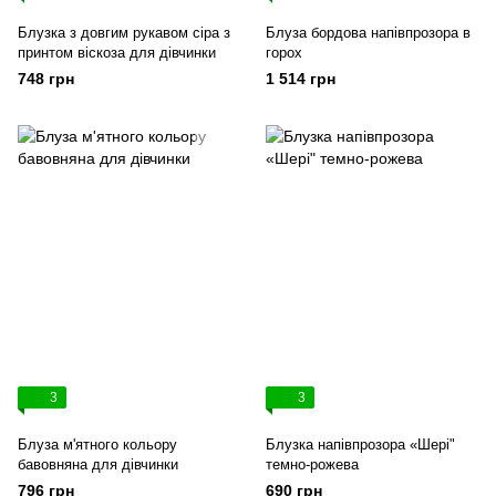
Блузка з довгим рукавом сіра з
Блуза бордова напівпрозора в
принтом віскоза для дівчинки
горох
748 грн
1 514 грн
3
3
Блуза м'ятного кольору
Блузка напівпрозора «Шері"
бавовняна для дівчинки
темно-рожева
796 грн
690 грн