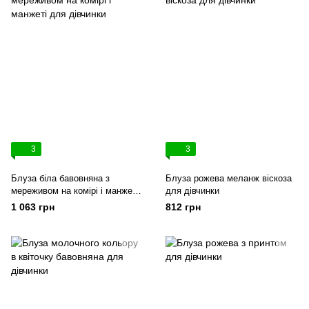
3
3
Блуза біла бавовняна з
Блуза рожева меланж віскоза
мереживом на комірі і манжеті
для дівчинки
для дівчинки
1 063 грн
812 грн