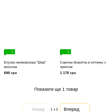
3
3
Блузка напівпрозора "Шері"
Сорочка блакитна в клітинку з
молочна
принтом
690 грн
1 176 грн
Показати ще 1 товар
Назад
Вперед
1
з 2