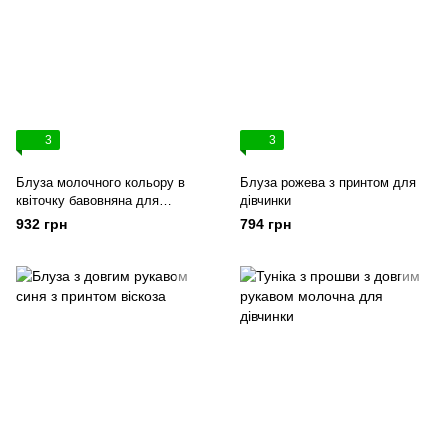
3
3
Блуза молочного кольору в
Блуза рожева з принтом для
квіточку бавовняна для
дівчинки
дівчинки
932 грн
794 грн