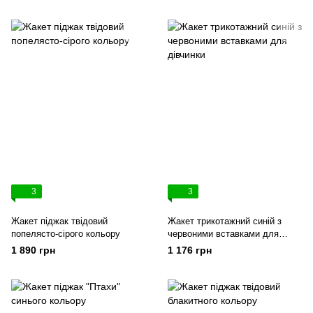
3
3
Жакет піджак твідовий
Жакет трикотажний синій з
попелясто-сірого кольору
червоними вставками для
дівчинки
1 890 грн
1 176 грн