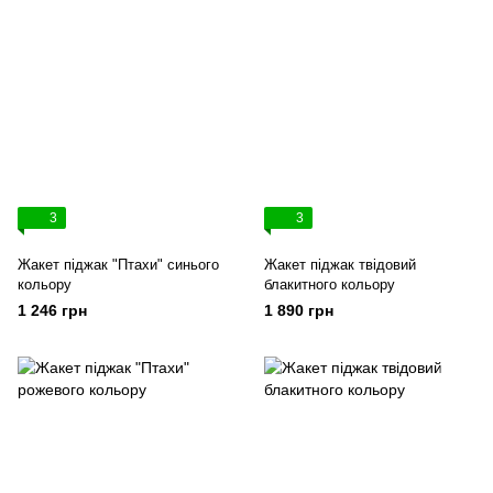
3
3
Жакет піджак "Птахи" синього
Жакет піджак твідовий
кольору
блакитного кольору
1 246 грн
1 890 грн