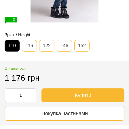
3
Зріст / Height
110
116
122
146
152
В наявності
1 176 грн
Купити
Покупка частинами