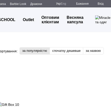
Укр
Eng
Бажання
Вхід
шиза
Barbie Look
Дракони
Оптовим
Весняна
SCHOOL
Outlet
клієнтам
капсула
за популярністю
спочатку дешевше
за назвою
ортування: