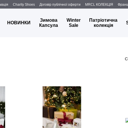
мація
Charity Shoes
Договір публічної оферти
MRCL КОЛЕКЦІЯ
Фран
Зимова
Winter
Патріотична
НОВИНКИ
Капсула
Sale
колекція
С