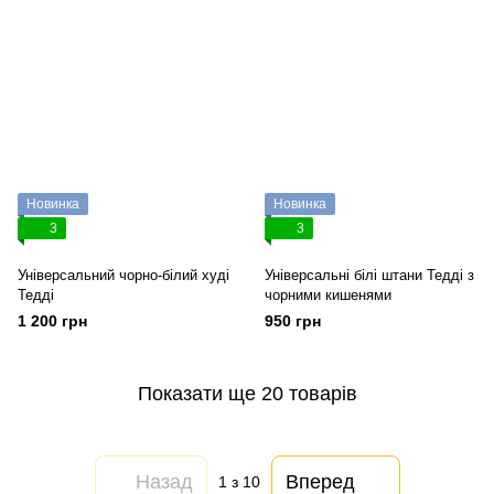
Новинка
Новинка
3
3
Універсальний чорно-білий худі
Універсальні білі штани Тедді з
Тедді
чорними кишенями
1 200 грн
950 грн
Показати ще 20 товарів
Назад
Вперед
1
з 10