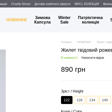
мація
Charity Shoes
Договір публічної оферти
MRCL КОЛЕКЦІЯ
Фран
Зимова
Winter
Патріотична
НОВИНКИ
Капсула
Sale
колекція
Головна
НОВИНКИ
Жилет твід
Жилет твідовий роже
В наявності
Написати відгук
890 грн
Зріст / Height
122
128
134
140
Колір / Color