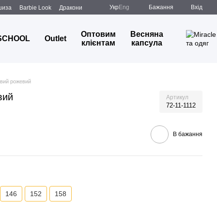
Укр
Eng
Бажання
Вхід
шиза
Barbie Look
Дракони
Оптовим
Весняна
SCHOOL
Outlet
клієнтам
капсула
овий рожевий
вий
Артикул
72-11-1112
В бажання
146
152
158