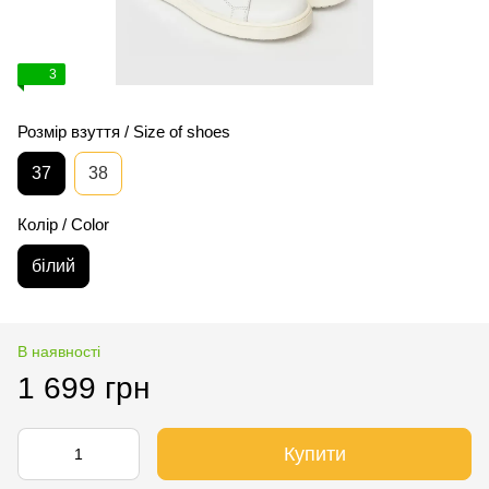
3
Розмір взуття / Size of shoes
37
38
Колір / Color
білий
В наявності
1 699 грн
Купити