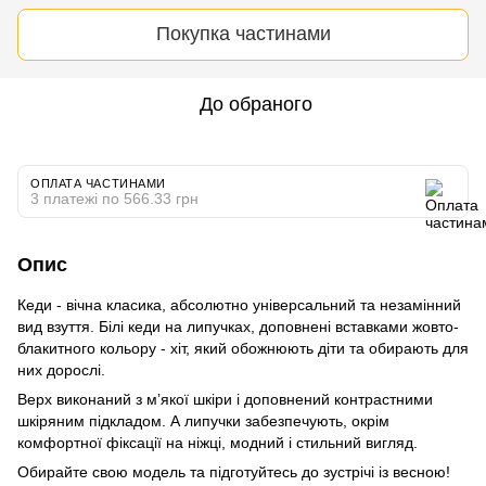
Покупка частинами
До обраного
ОПЛАТА ЧАСТИНАМИ
3 платежі по 566.33 грн
Опис
Кеди - вічна класика, абсолютно універсальний та незамінний
вид взуття. Білі кеди на липучках, доповнені вставками жовто-
блакитного кольору - хіт, який обожнюють діти та обирають для
них дорослі.
Верх виконаний з мʼякої шкіри і доповнений контрастними
шкіряним підкладом. А липучки забезпечують, окрім
комфортної фіксації на ніжці, модний і стильний вигляд.
Обирайте свою модель та підготуйтесь до зустрічі із весною!