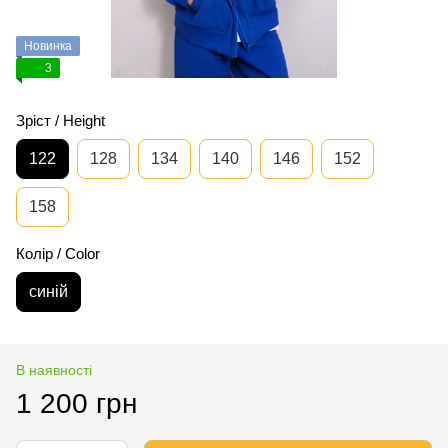
Новинка
3
Зріст / Height
122
128
134
140
146
152
158
Колір / Color
синій
В наявності
1 200 грн