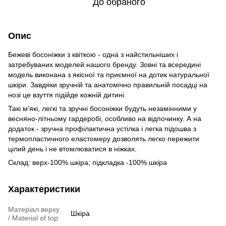
До обраного
Опис
Бежеві босоніжки з квіткою - одна з найстильніших і
затребуваних моделей нашого бренду. Зовні та всередині
модель виконана з якісної та приємної на дотик натуральної
шкіри. Завдяки зручній та анатомічно правильній посадці на
нозі це взуття підійде кожній дитині.
Такі м'які, легкі та зручні босоніжки будуть незамінними у
весняно-літньому гардеробі, особливо на відпочинку. А на
додаток - зручна профілактична устілка і легка підошва з
термопластичного еластомеру дозволять легко пережити
цілий день і не втомлюватися в ніжках.
Склад: верх-100% шкіра; підкладка -100% шкіра
Характеристики
Матеріал верху
Шкіра
/ Material of top