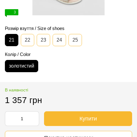
3
Розмір взуття / Size of shoes
21
22
23
24
25
Колір / Color
золотистий
В наявності
1 357 грн
Купити