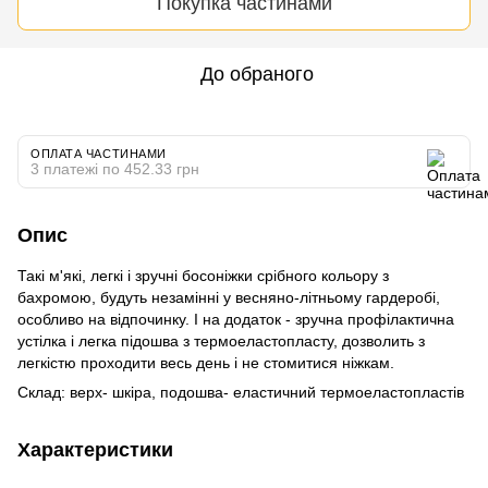
Покупка частинами
До обраного
ОПЛАТА ЧАСТИНАМИ
3 платежі по 452.33 грн
Опис
Такі м'які, легкі і зручні босоніжки срібного кольору з
бахромою, будуть незамінні у весняно-літньому гардеробі,
особливо на відпочинку. І на додаток - зручна профілактична
устілка і легка підошва з термоеластопласту, дозволить з
легкістю проходити весь день і не стомитися ніжкам.
Склад: верх- шкіра, подошва- еластичний термоеластопластів
Характеристики