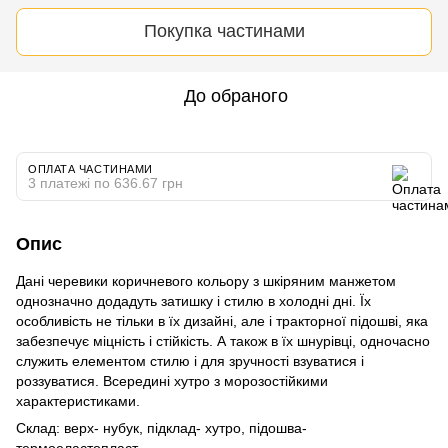
Покупка частинами
До обраного
ОПЛАТА ЧАСТИНАМИ
3 платежі по 636.67 грн
Опис
Дані черевики коричневого кольору з шкіряним манжетом
однозначно додадуть затишку і стилю в холодні дні. Їх
особливість не тільки в їх дизайні, але і тракторної підошві, яка
забезпечує міцність і стійкість. А також в їх шнурівці, одночасно
служить елементом стилю і для зручності взуватися і
роззуватися. Всередині хутро з морозостійкими
характеристиками.
Склад: верх- нубук, підклад- хутро, підошва-
термоеластопласт