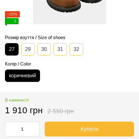
−25%
3
Розмір взуття / Size of shoes
27
29
30
31
32
Колір / Color
коричневий
В наявності
1 910 грн
2 550 грн
Купити