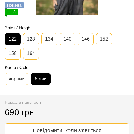
Новинка
3
Зріст / Height
122
128
134
140
146
152
158
164
Колір / Color
чорний
білий
Немає в наявності
690 грн
Повідомити, коли з'явиться