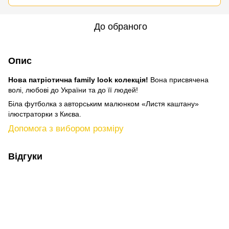
До обраного
Опис
Нова патріотична family look колекція!
Вона присвячена
волі, любові до України та до її людей!
Біла футболка з авторським малюнком «Листя каштану»
ілюстраторки з Києва.
Допомога з вибором розміру
Відгуки