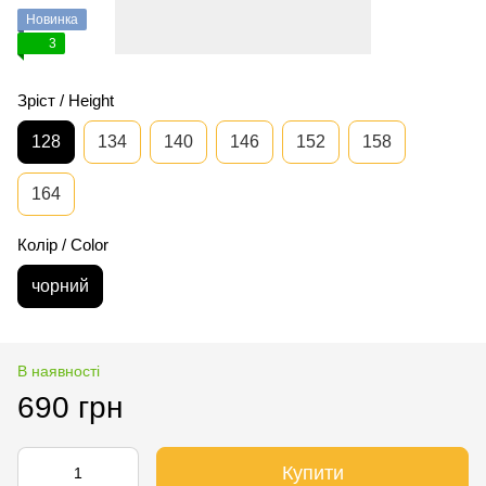
Новинка
3
Зріст / Height
128
134
140
146
152
158
164
Колір / Color
чорний
В наявності
690 грн
Купити