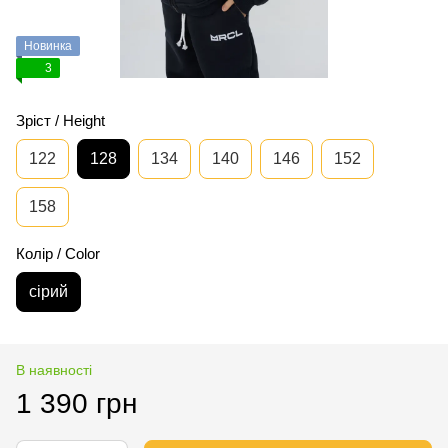
Новинка
3
Зріст / Height
122
128
134
140
146
152
158
Колір / Color
сірий
В наявності
1 390 грн