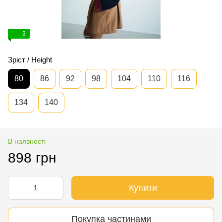
3
Зріст / Height
80
86
92
98
104
110
116
134
140
В наявності
898 грн
Купити
Покупка частинами