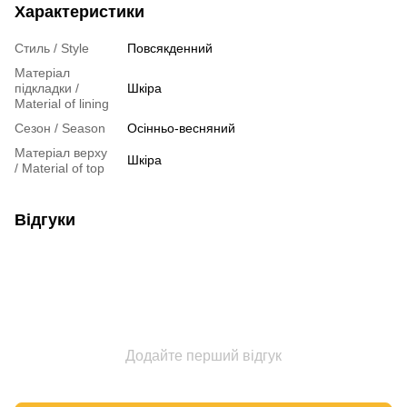
Характеристики
Стиль / Style
Повсякденний
Матеріал
підкладки /
Шкіра
Material of lining
Сезон / Season
Осінньо-весняний
Матеріал верху
Шкіра
/ Material of top
Відгуки
Додайте перший відгук