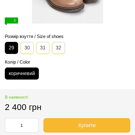
3
Розмір взуття / Size of shoes
29
30
31
32
Колір / Color
коричневий
В наявності
2 400 грн
Купити