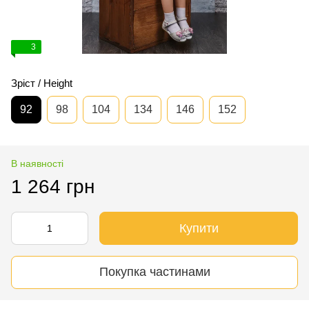
3
Зріст / Height
92
98
104
134
146
152
В наявності
1 264 грн
Купити
Покупка частинами