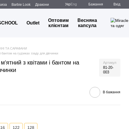
Укр
Eng
Бажання
Вхід
шиза
Barbie Look
Дракони
Оптовим
Весняна
SCHOOL
Outlet
клієнтам
капсула
КНІ ТА САРАФАНИ
 бантом на гудзиках ззаду для дівчинки
'ятний з квітами і бантом на
Артикул
81-20-
вчинки
003
В бажання
116
122
128