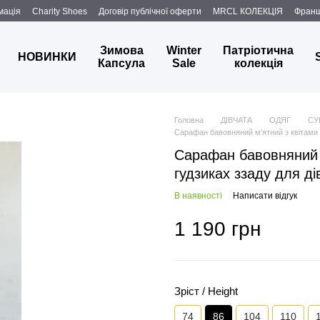
мація
Charity Shoes
Договір публічної оферти
MRCL КОЛЕКЦІЯ
Фран
Зимова
Winter
Патріотична
НОВИНКИ
Капсула
Sale
колекція
Головна
ДІВЧАТА
ОДЯГ
СУ
Сарафан бавовняний м'ятний з квітами і
Сарафан бавовняний м
гудзиках ззаду для ді
В наявності
Написати відгук
1 190 грн
Зріст / Height
74
86
104
110