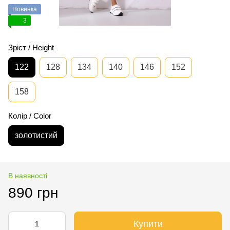
Новинка
3
Зріст / Height
122
128
134
140
146
152
158
Колір / Color
золотистий
В наявності
890 грн
Купити