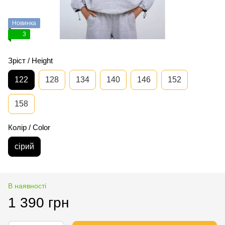
Новинка
3
Зріст / Height
122
128
134
140
146
152
158
Колір / Color
сірий
В наявності
1 390 грн