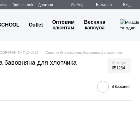
Укр
Eng
Бажання
Вхід
шиза
Barbie Look
Дракони
Оптовим
Весняна
SCHOOL
Outlet
клієнтам
капсула
СОРОЧКИ ТА ПІДЖАКИ
Сорочка біла класична бавовняна для хлопчика
на бавовняна для хлопчика
Артикул
051264
В бажання