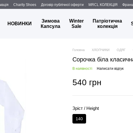
мація
Charity Shoes
Договір публічної оферти
MRCL КОЛЕКЦІЯ
Фран
Зимова
Winter
Патріотична
НОВИНКИ
Капсула
Sale
колекція
Головна
ХЛОПЧИКИ
ОДЯГ
Сорочка біла класич
В наявності
Написати відгук
540 грн
Зріст / Height
140