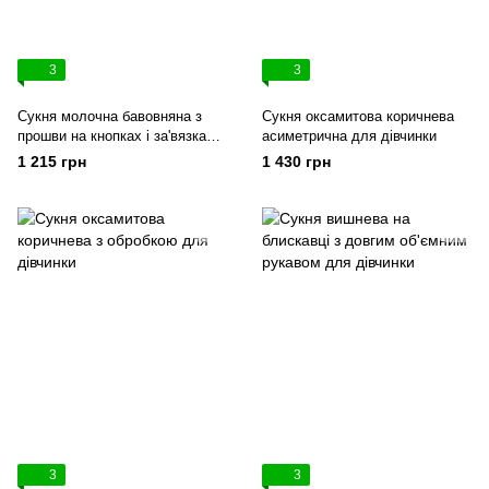
3
3
Сукня молочна бавовняна з
Сукня оксамитова коричнева
прошви на кнопках і за'вязках
асиметрична для дівчинки
на поясі для дівчинки
1 215 грн
1 430 грн
3
3