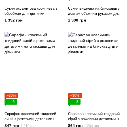
Сукня оксамитова коричнева з
Сукня вишнева на блискавці з
обробкою для дівчинки
довгим об'ємним рукавом для
дівчинки
1 392 грн
1 390 грн
−30%
−30%
3
3
Сарафан класичний твидовий
Сарафан класичний твидовий
синій з рожевими деталями на
сірий з рожевими деталями на
блискавці для дівчинки
блискавці для дівчинки
847 грн
864 грн
1 210 грн
1 234 грн