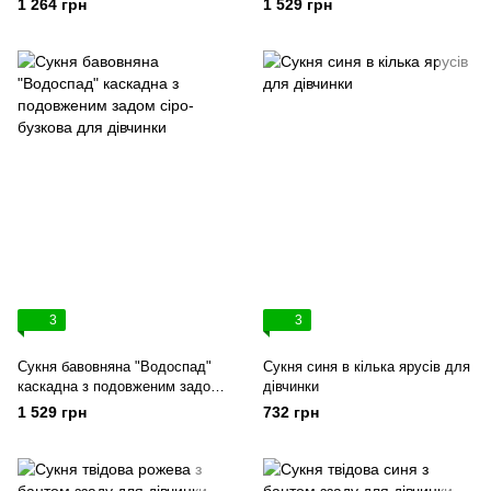
1 264 грн
1 529 грн
3
3
Сукня бавовняна "Водоспад"
Сукня синя в кілька ярусів для
каскадна з подовженим задом
дівчинки
сіро-бузкова для дівчинки
1 529 грн
732 грн