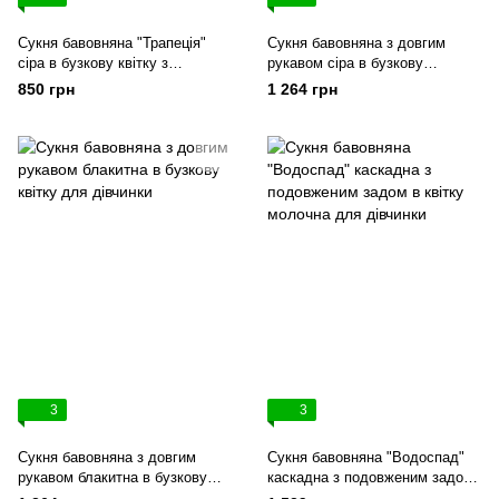
Сукня бавовняна "Трапеція"
Сукня бавовняна з довгим
сіра в бузкову квітку з
рукавом сіра в бузкову
коротким рукавом для дівчинки
квіточку для дівчинки
850 грн
1 264 грн
3
3
Сукня бавовняна з довгим
Сукня бавовняна "Водоспад"
рукавом блакитна в бузкову
каскадна з подовженим задом
квітку для дівчинки
в квітку молочна для дівчинки