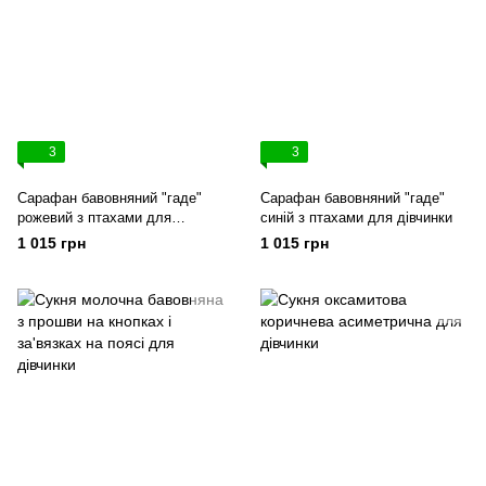
3
3
Сарафан бавовняний "гаде"
Сарафан бавовняний "гаде"
рожевий з птахами для
синій з птахами для дівчинки
дівчинки
1 015 грн
1 015 грн