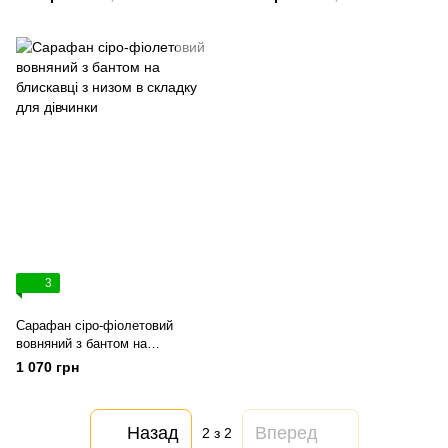
3
Сарафан сіро-фіолетовий
вовняний з бантом на
блискавці з низом в складку
1 070 грн
для дівчинки
Назад
Вперед
2
з 2