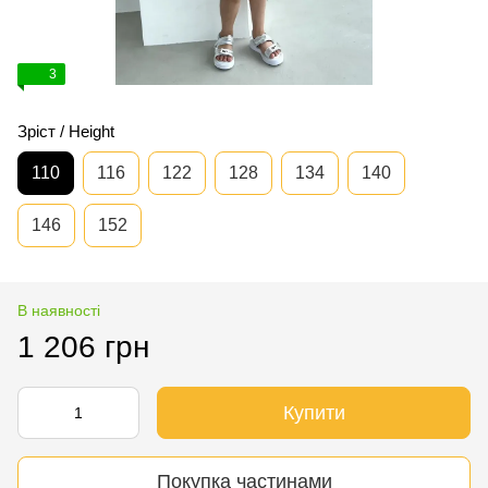
3
Зріст / Height
110
116
122
128
134
140
146
152
В наявності
1 206 грн
Купити
Покупка частинами