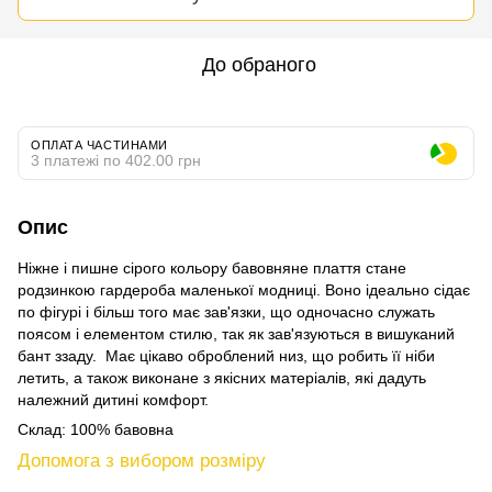
До обраного
ОПЛАТА ЧАСТИНАМИ
3 платежі по 402.00 грн
Опис
Ніжне і пишне сірого кольору бавовняне плаття стане
родзинкою гардероба маленької модниці. Воно ідеально сідає
по фігурі і більш того має зав'язки, що одночасно служать
поясом і елементом стилю, так як зав'язуються в вишуканий
бант ззаду. Має цікаво оброблений низ, що робить її ніби
летить, а також виконане з якісних матеріалів, які дадуть
належний дитині комфорт.
Склад: 100% бавовна
Допомога з вибором розміру