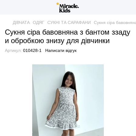
ДІВЧАТА
ОДЯГ
СУКНІ ТА САРАФАНИ
Сукня сіра бавовняна
Сукня сіра бавовняна з бантом ззаду
и обробкою знизу для дівчинки
Артикул:
010428-1
Написати відгук