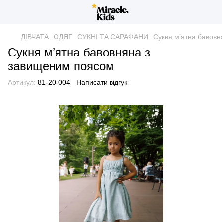
ДІВЧАТА
ОДЯГ
СУКНІ ТА САРАФАНИ
Сукня мʼятна бавов
Сукня мʼятна бавовняна з
завищеним поясом
Артикул:
81-20-004
Написати відгук