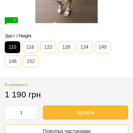
3
Зріст / Height
110
116
122
128
134
140
146
152
В наявності
1 190 грн
Купити
Покупка частинами