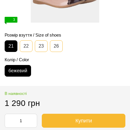
3
Розмір взуття / Size of shoes
21
22
23
26
Колір / Color
бежевий
В наявності
1 290 грн
Купити