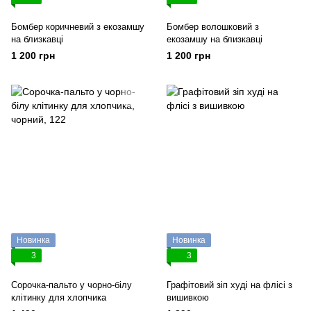
Бомбер коричневий з екозамшу
Бомбер волошковий з
на близкавці
екозамшу на близкавці
1 200 грн
1 200 грн
Новинка
Новинка
3
3
Сорочка-пальто у чорно-білу
Графітовий зіп худі на флісі з
клітинку для хлопчика
вишивкою